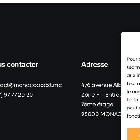
Pour o
s contacter
Adresse
techn
aux i
techn
tact@monacoboost.mc
4/6 avenue Albert II
le co
7) 97 77 20 20
Zone F – Entrée B
Le fa
7ème étage
peut 
98000 MONACO
fonct