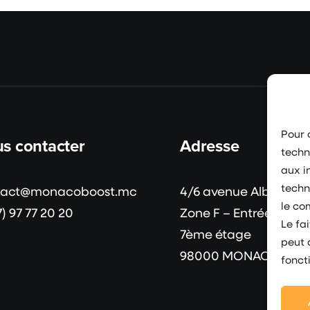
Pour o
s contacter
Adresse
techn
aux i
techn
tact@monacoboost.mc
4/6 avenue Albert II
le co
7) 97 77 20 20
Zone F – Entrée B
Le fa
7ème étage
peut 
98000 MONACO
fonct