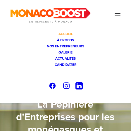
ACCUEIL
À PROPOS
NOS ENTREPRENEURS
GALERIE
ACTUALITÉS
CANDIDATER
La
Pépinière
d'Entreprises
pour
les
monégasques
et