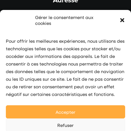
Gérer le consentement aux
4/6 avenue Albert II
cookies
Zone F – Entrée B
7ème étage
Pour offrir les meilleures expériences, nous utilisons des
98000 MONACO
technologies telles que les cookies pour stocker et/ou
accéder aux informations des appareils. Le fait de
Suivez-nous
consentir à ces technologies nous permettra de traiter
des données telles que le comportement de navigation
ou les ID uniques sur ce site. Le fait de ne pas consentir
ou de retirer son consentement peut avoir un effet
négatif sur certaines caractéristiques et fonctions.
Accepter
Refuser
© 2026 Monaco Boost. |
Mentions légales
| Design par MV Digital