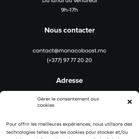
Du lundi au vendredi
9h-17h
Nous contacter
contact@monacoboost.mc
(+377) 97 77 20 20
Adresse
Gérer le consentement aux
4/6 avenue Albert II
cookies
Zone F – Entrée B
7ème étage
Pour offrir les meilleures expériences, nous utilisons des
98000 MONACO
technologies telles que les cookies pour stocker et/ou