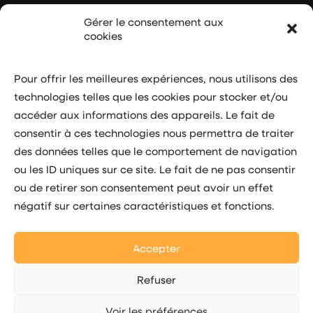
contact@monacoboost.mc
Gérer le consentement aux
cookies
(+377) 97 77 20 20
Pour offrir les meilleures expériences, nous utilisons des
Adresse
technologies telles que les cookies pour stocker et/ou
accéder aux informations des appareils. Le fait de
4/6 avenue Albert II
consentir à ces technologies nous permettra de traiter
Zone F – Entrée B
des données telles que le comportement de navigation
ou les ID uniques sur ce site. Le fait de ne pas consentir
7ème étage
ou de retirer son consentement peut avoir un effet
98000 MONACO
négatif sur certaines caractéristiques et fonctions.
Suivez-nous
Accepter
Refuser
Voir les préférences