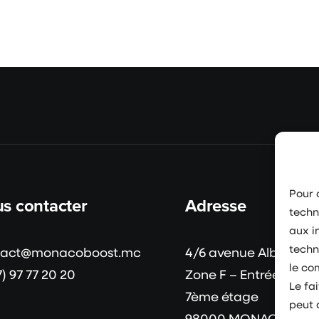
Pour o
s contacter
Adresse
techn
aux i
techn
tact@monacoboost.mc
4/6 avenue Albert II
le co
7) 97 77 20 20
Zone F – Entrée B
Le fa
7ème étage
peut 
98000 MONACO